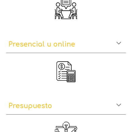
Presencial u online
P
resupuesto